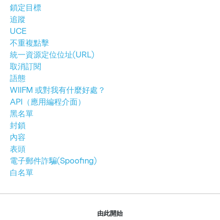
鎖定目標
追蹤
UCE
不重複點擊
統一資源定位位址(URL)
取消訂閱
語態
WIIFM 或對我有什麼好處？
API（應用編程介面）
黑名單
封鎖
內容
表頭
電子郵件詐騙(Spoofing)
白名單
由此開始