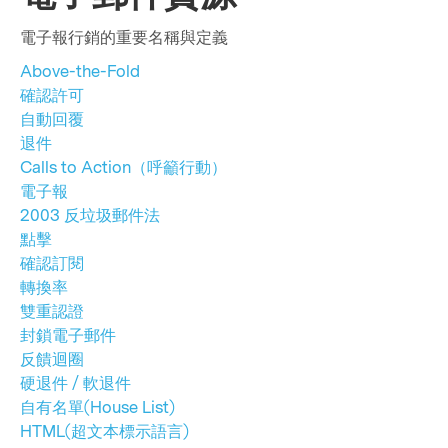
電子報行銷的重要名稱與定義
Above-the-Fold
確認許可
自動回覆
退件
Calls to Action（呼籲行動）
電子報
2003 反垃圾郵件法
點擊
確認訂閱
轉換率
雙重認證
封鎖電子郵件
反饋迴圈
硬退件 / 軟退件
自有名單(House List)
HTML(超文本標示語言)